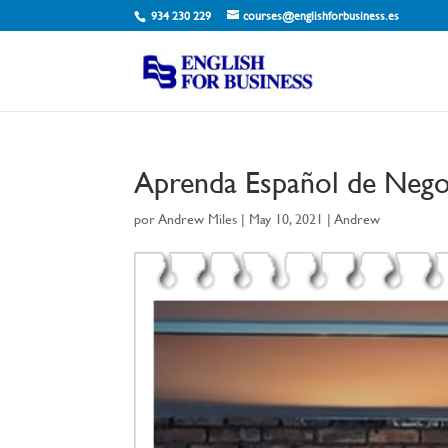
934 230 229
courses@englishforbusiness.es
Aprenda Español de Nego
por
Andrew Miles
|
May 10, 2021
|
Andrew